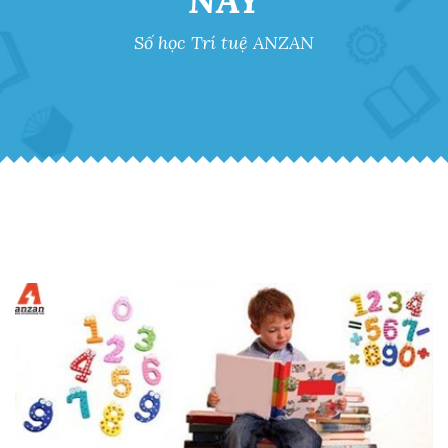
NÀY
Số học Trí tuệ ANZAN