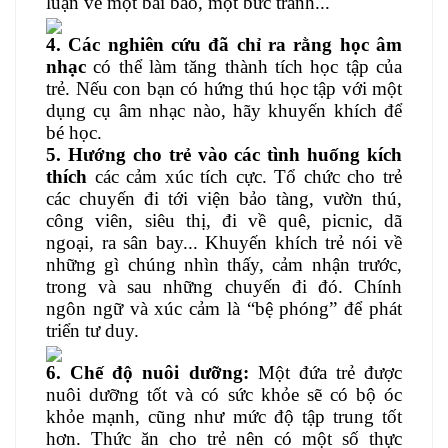
luận về một bài báo, một bức tranh...
4. Các nghiên cứu đã chỉ ra rằng học âm
nhạc
có thể làm tăng thành tích học tập của
trẻ. Nếu con bạn có hứng thú học tập với một
dụng cụ âm nhạc nào, hãy khuyến khích để
bé học.
5. Hướng cho trẻ vào các tình huống kích
thích
các cảm xúc tích cực. Tổ chức cho trẻ
các chuyến đi tới viện bảo tàng, vườn thú,
công viên, siêu thị, đi về quê, picnic, dã
ngoại, ra sân bay... Khuyến khích trẻ nói về
những gì chúng nhìn thấy, cảm nhận trước,
trong và sau những chuyến đi đó. Chính
ngôn ngữ và xúc cảm là “bệ phóng” để phát
triển tư duy.
6. Chế độ nuôi dưỡng:
Một đứa trẻ được
nuôi dưỡng tốt và có sức khỏe sẽ có bộ óc
khỏe mạnh, cũng như mức độ tập trung tốt
hơn. Thức ăn cho trẻ nên có một số thực