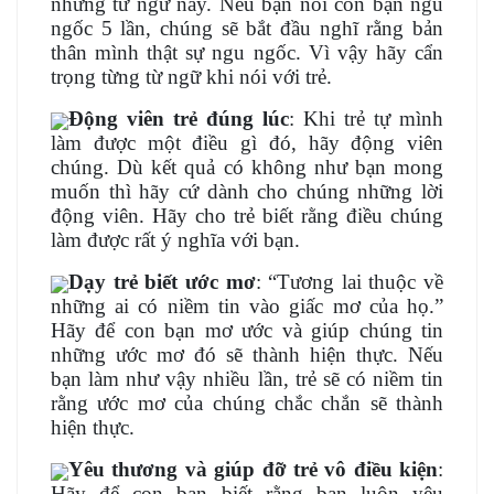
những từ ngữ này. Nếu bạn nói con bạn ngu
ngốc 5 lần, chúng sẽ bắt đầu nghĩ rằng bản
thân mình thật sự ngu ngốc. Vì vậy hãy cẩn
trọng từng từ ngữ khi nói với trẻ.
Động viên trẻ đúng lúc
: Khi trẻ tự mình
làm được một điều gì đó, hãy động viên
chúng. Dù kết quả có không như bạn mong
muốn thì hãy cứ dành cho chúng những lời
động viên. Hãy cho trẻ biết rằng điều chúng
làm được rất ý nghĩa với bạn.
Dạy trẻ biết ước mơ
: “Tương lai thuộc về
những ai có niềm tin vào giấc mơ của họ.”
Hãy để con bạn mơ ước và giúp chúng tin
những ước mơ đó sẽ thành hiện thực. Nếu
bạn làm như vậy nhiều lần, trẻ sẽ có niềm tin
rằng ước mơ của chúng chắc chắn sẽ thành
hiện thực.
Yêu thương và giúp đỡ trẻ vô điều kiện
:
Hãy để con bạn biết rằng bạn luôn yêu